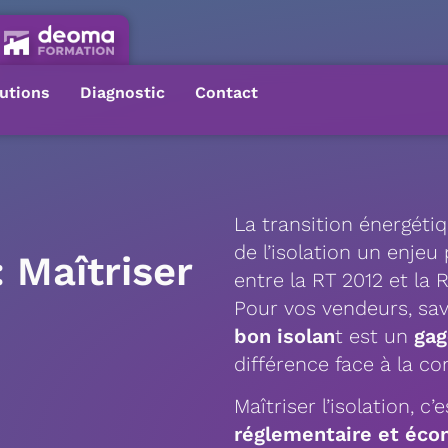
utions
Diagnostic
Contact
La transition énergétiq
de l’isolation un enjeu
: Maîtriser
entre la RT 2012 et la 
Pour vos vendeurs, sa
bon isolan
t est un
gag
différence face à la c
Maîtriser l’isolation, c’
réglementaire et écon