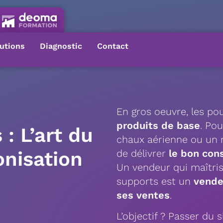
utions
Diagnostic
Contact
En gros oeuvre, les po
produits de base
. Po
 : L’art du
chaux aérienne ou un mo
onisation
de délivrer
le bon cons
Un vendeur qui maîtris
supports est un
vende
ses ventes
.
L’objectif ? Passer du 